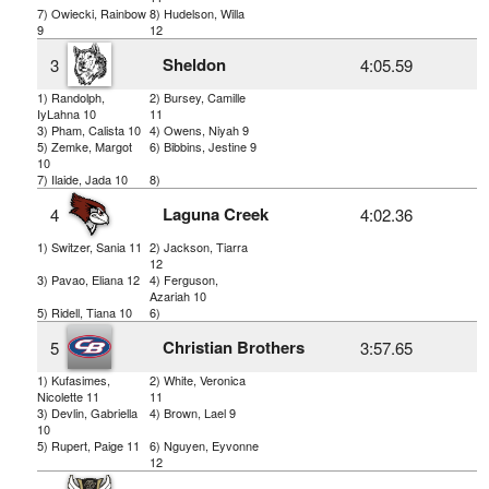
7) Owiecki, Rainbow
8) Hudelson, Willa
9
12
Sheldon
3
4:05.59
1) Randolph,
2) Bursey, Camille
IyLahna 10
11
3) Pham, Calista 10
4) Owens, Niyah 9
5) Zemke, Margot
6) Bibbins, Jestine 9
10
7) Ilaide, Jada 10
8)
Laguna Creek
4
4:02.36
1) Switzer, Sania 11
2) Jackson, Tiarra
12
3) Pavao, Eliana 12
4) Ferguson,
Azariah 10
5) Ridell, Tiana 10
6)
Christian Brothers
5
3:57.65
1) Kufasimes,
2) White, Veronica
Nicolette 11
11
3) Devlin, Gabriella
4) Brown, Lael 9
10
5) Rupert, Paige 11
6) Nguyen, Eyvonne
12