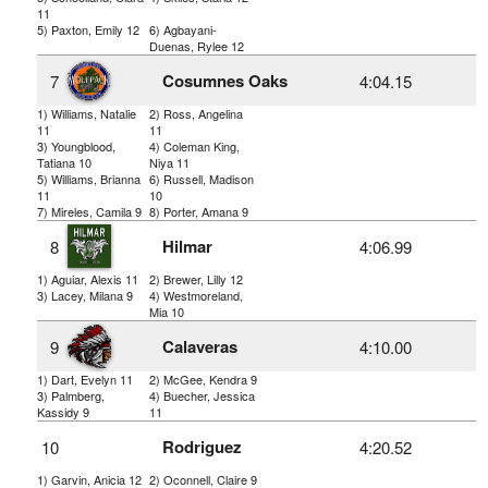
11
5) Paxton, Emily 12
6) Agbayani-
Duenas, Rylee 12
Cosumnes Oaks
7
4:04.15
1) Williams, Natalie
2) Ross, Angelina
11
11
3) Youngblood,
4) Coleman King,
Tatiana 10
Niya 11
5) Williams, Brianna
6) Russell, Madison
11
10
7) Mireles, Camila 9
8) Porter, Amana 9
Hilmar
8
4:06.99
1) Aguiar, Alexis 11
2) Brewer, Lilly 12
3) Lacey, Milana 9
4) Westmoreland,
Mia 10
Calaveras
9
4:10.00
1) Dart, Evelyn 11
2) McGee, Kendra 9
3) Palmberg,
4) Buecher, Jessica
Kassidy 9
11
Rodriguez
10
4:20.52
1) Garvin, Anicia 12
2) Oconnell, Claire 9