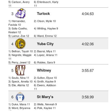
5) Carlson, Avery
6) Erlenbusch, Karly
11
11
Turlock
3
4:04.63
1) Hernandez,
2) Olson, Mylie 10
Faviola 10
3) Solis-Coelho,
4) Whiting, Haylee 9
Kealani 12
5) Lamur, Zoe 12
6) Ward, Emma 12
Yuba City
4
4:02.06
1) Beltran, Tayah 10
2) Basrai, Miya 11
3) Negrete, Maggie
4) Lopez, Ariana 11
11
5) Perry, Jewel 12
6) Robles, Sara 9
Whitney
5
3:55.67
1) Souto, Nina 11
2) Sutton, Elyse 10
3) Speck, Amelia 10
4) Smith, Kaylee 9
5) Elie, Alishia 12
6) Ewers, Addison
11
St Mary's
6
3:58.99
1) Duke, Mana 11
2) Wells, Neveah 9
3) Word, Briyanna
4) Polk, Kaylee 11