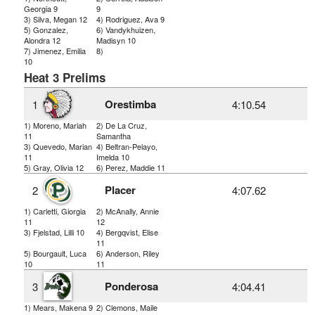
Georgia 9
9
3) Silva, Megan 12
4) Rodriguez, Ava 9
5) Gonzalez,
6) Vandykhuizen,
Alondra 12
Madisyn 10
7) Jimenez, Emilia
8)
10
Heat 3 Prelims
Orestimba
1
4:10.54
1) Moreno, Mariah
2) De La Cruz,
11
Samantha
3) Quevedo, Marian
4) Beltran-Pelayo,
11
Imelda 10
5) Gray, Olivia 12
6) Perez, Maddie 11
Placer
2
4:07.62
1) Carletti, Giorgia
2) McAnally, Annie
11
12
3) Fjelstad, Lilli 10
4) Bergqvist, Elise
11
5) Bourgault, Luca
6) Anderson, Riley
10
11
Ponderosa
3
4:04.41
1) Mears, Makena 9
2) Clemons, Maile