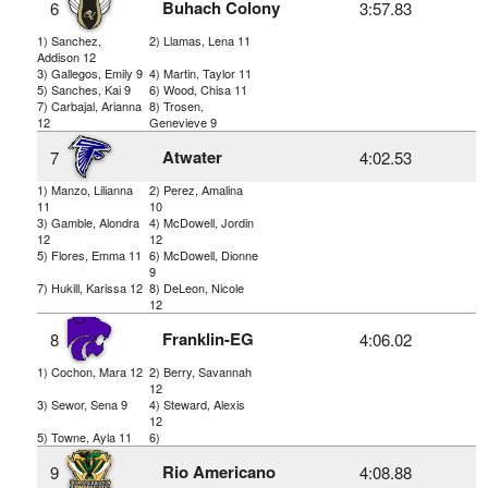
Buhach Colony
6
3:57.83
1) Sanchez,
2) Llamas, Lena 11
Addison 12
3) Gallegos, Emily 9
4) Martin, Taylor 11
5) Sanches, Kai 9
6) Wood, Chisa 11
7) Carbajal, Arianna
8) Trosen,
12
Genevieve 9
Atwater
7
4:02.53
1) Manzo, Lilianna
2) Perez, Amalina
11
10
3) Gamble, Alondra
4) McDowell, Jordin
12
12
5) Flores, Emma 11
6) McDowell, Dionne
9
7) Hukill, Karissa 12
8) DeLeon, Nicole
12
Franklin-EG
8
4:06.02
1) Cochon, Mara 12
2) Berry, Savannah
12
3) Sewor, Sena 9
4) Steward, Alexis
12
5) Towne, Ayla 11
6)
Rio Americano
9
4:08.88