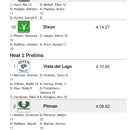
1) Hard, Alia 12
2) Moffatt, Elise 12
3) Hodges, Adriana
4) Popejoy, Avery
11
10
5) Hunter, Sarrah 9
6)
Dixon
10
4:14.27
1) Pelayo, Vanessa
2) Jasper, Kierra 12
12
3) Rafferty, Jenesis
4) Puch, Azayla 11
10
Heat 2 Prelims
Vista del Lago
1
4:10.65
1) Mannion, Brenna
2) Graham, Taryn 9
11
3) O'Brien, Matlin 10
4) Harrop, Emily 11
5) Xiao, Stella 9
6) Fomicheva,
Valeriya 10
7) Jacobsen, Nikki 9
8) Kongara, Anu 10
Pitman
2
4:08.62
1) Newton, Emerson
2) Persons, Adelyn
11
12
3) Mattison, Nayeli
4) Warren, Karma
11
10