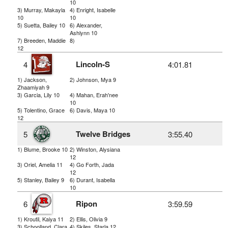
10
3) Murray, Makayla
4) Enright, Isabelle
10
10
5) Suetta, Bailey 10
6) Alexander,
Ashlynn 10
7) Breeden, Maddie
8)
12
Lincoln-S
4
4:01.81
1) Jackson,
2) Johnson, Mya 9
Zhaamiyah 9
3) Garcia, Lily 10
4) Mahan, Erah'nee
10
5) Tolentino, Grace
6) Davis, Maya 10
12
Twelve Bridges
5
3:55.40
1) Blume, Brooke 10
2) Winston, Alysiana
12
3) Oriel, Amelia 11
4) Go Forth, Jada
12
5) Stanley, Bailey 9
6) Durant, Isabella
10
Ripon
6
3:59.59
1) Kroutil, Kaiya 11
2) Ellis, Olivia 9
3) Schoolland, Clara
4) Skiles, Starla 12