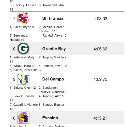
12
5) Hackley, Larissa
6) Townsend, Mila 9
12
St. Francis
7
4:03.03
1) Baker, Brynn 9
2) Medina, Colleen
Elizabeth 11
3) Serwanga,
4) Randall, Alexa 10
Nassali 10
Granite Bay
8
4:06.66
1) Peterson, Molly
2) Truppa, Maddie 9
11
3) Wilson, Halle 12
4) Patmon, Elyse 10
5) Baxter, Grace 12
6)
Del Campo
9
4:09.70
1) Salers, Kiyah 12
2) Sanderson
Tollczyk, Gabriella 1
3) Powell, Jennah
4) Topping, Alex 10
11
5) Gabellini, Michelle
6) Baeder, Eleanor
12
10
Escalon
10
4:15.21
1) Northcutt,
2) Correia, Addison