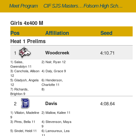
Meet Program
CIF SJS Masters - 5/23/2025 to 5/24/2025
Folsom High School (Folsom, CA)
Girls 4x400 M
Pos
Affiliation
Seed
Heat 1 Prelims
Woodcreek
1
4:10.71
1) Salas,
2) Nair, Ryan 12
Gwendolyn 11
3) Canchola, Allison
4) Daly, Grace 9
12
5) Gladysh, Angela
6) Henderson,
12
Charlotte 11
7) Richards,
8)
Brighton 9
Davis
2
4:08.64
1) Villalon, Madeline
2) Mallow, Kailee 11
9
3) Pires, Bella 11
4) Stevenson, Maya
9
5) Sindel, Heidi 11
6) Lamoureux, Lea
11