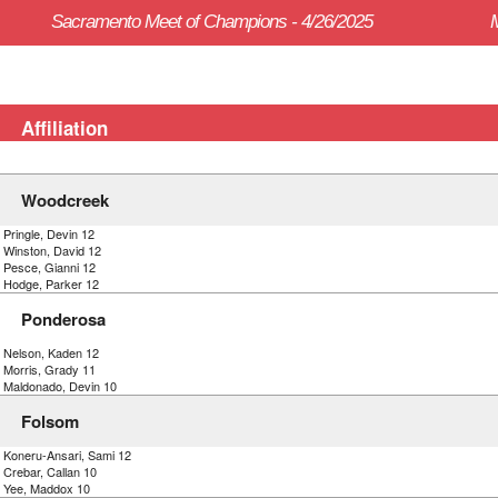
Sacramento Meet of Champions - 4/26/2025
Affiliation
Woodcreek
 Pringle, Devin 12
) Winston, David 12
) Pesce, Gianni 12
) Hodge, Parker 12
Ponderosa
) Nelson, Kaden 12
) Morris, Grady 11
) Maldonado, Devin 10
Folsom
) Koneru-Ansari, Sami 12
 Crebar, Callan 10
) Yee, Maddox 10