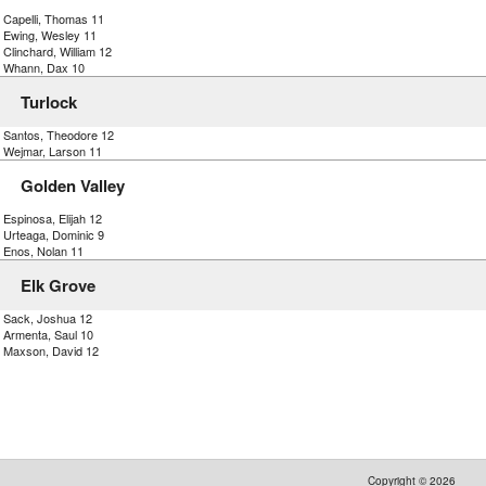
) Capelli, Thomas 11
) Ewing, Wesley 11
 Clinchard, William 12
) Whann, Dax 10
Turlock
) Santos, Theodore 12
) Wejmar, Larson 11
Golden Valley
 Espinosa, Elijah 12
) Urteaga, Dominic 9
) Enos, Nolan 11
Elk Grove
) Sack, Joshua 12
) Armenta, Saul 10
) Maxson, David 12
Copyright ©
2026