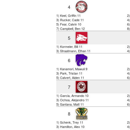
4
1) Keel, Griffin 11
2
3) Rucker, Cade 11
4
5) Fear, Calvin 10
6
7) Campbell, Ben 12
8)
5
1) Kormeier, Bill 11
2
3) Straatmann, Ethan 11
4
6
1) Kanamori, Mawuli 9
2
3) Park, Tristan 11
4)
5) Calvert, Aiden 11
6
7
1) Garcia, Armando 10
2
3) Ochoa, Alejandro 11
4)
5) Santana, Matt 11
6)
8
1) Schenk, Trey 11
2
3) Hamilton, Alex 10
4