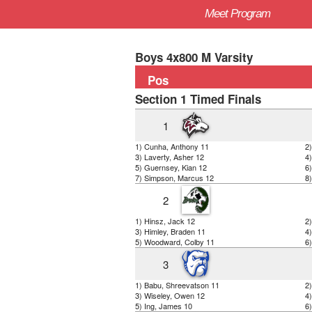
Meet Program
Boys 4x800 M Varsity
Pos
Section 1 Timed Finals
1
1) Cunha, Anthony 11
2)
3) Laverty, Asher 12
4
5) Guernsey, Kian 12
6
7) Simpson, Marcus 12
8
2
1) Hinsz, Jack 12
2
3) Himley, Braden 11
4
5) Woodward, Colby 11
6
3
1) Babu, Shreevatson 11
2
3) Wiseley, Owen 12
4)
5) Ing, James 10
6