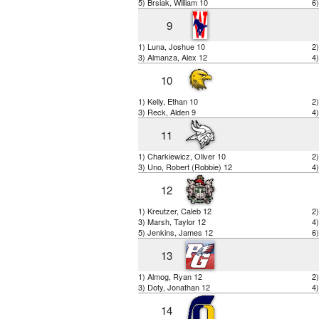
5) Brsiak, William 10
6
9
1) Luna, Joshue 10
2
3) Almanza, Alex 12
4)
10
1) Kelly, Ethan 10
2)
3) Reck, Alden 9
4
11
1) Charkiewicz, Oliver 10
2)
3) Uno, Robert (Robbie) 12
4
12
1) Kreutzer, Caleb 12
2
3) Marsh, Taylor 12
4)
5) Jenkins, James 12
6)
13
1) Almog, Ryan 12
2
3) Doty, Jonathan 12
4)
14