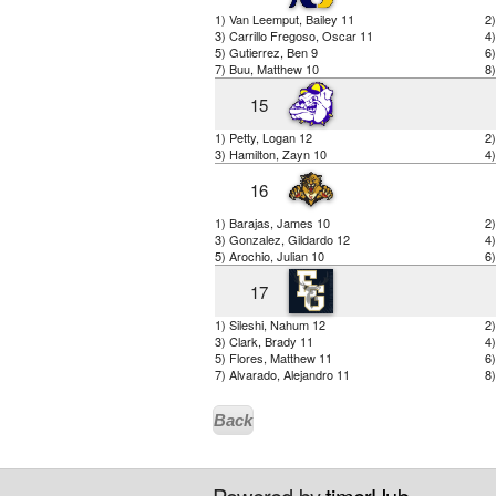
1) Van Leemput, Bailey 11
2
3) Carrillo Fregoso, Oscar 11
4
5) Gutierrez, Ben 9
6)
7) Buu, Matthew 10
8
15
1) Petty, Logan 12
2
3) Hamilton, Zayn 10
4
16
1) Barajas, James 10
2)
3) Gonzalez, Gildardo 12
4
5) Arochio, Julian 10
6
17
1) Sileshi, Nahum 12
2
3) Clark, Brady 11
4
5) Flores, Matthew 11
6
7) Alvarado, Alejandro 11
8)
Back