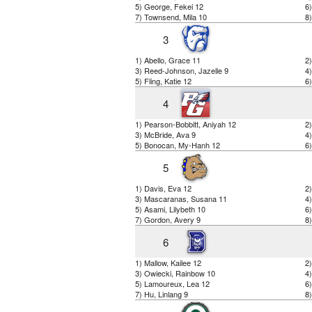
5) George, Fekei 12
6
7) Townsend, Mila 10
8)
3
1) Abello, Grace 11
2)
3) Reed-Johnson, Jazelle 9
4
5) Fling, Katie 12
6)
4
1) Pearson-Bobbitt, Aniyah 12
2
3) McBride, Ava 9
4)
5) Bonocan, My-Hanh 12
6)
5
1) Davis, Eva 12
2)
3) Mascaranas, Susana 11
4)
5) Asami, Lilybeth 10
6)
7) Gordon, Avery 9
8
6
1) Mallow, Kailee 12
2)
3) Owiecki, Rainbow 10
4
5) Lamoureux, Lea 12
6
7) Hu, Linlang 9
8)