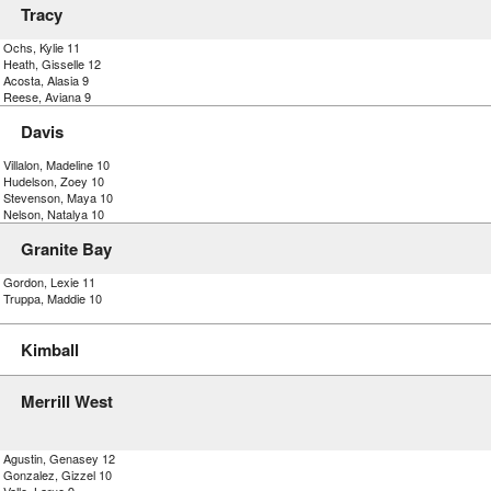
Tracy
 Ochs, Kylie 11
 Heath, Gisselle 12
 Acosta, Alasia 9
) Reese, Aviana 9
Davis
 Villalon, Madeline 10
) Hudelson, Zoey 10
) Stevenson, Maya 10
 Nelson, Natalya 10
Granite Bay
) Gordon, Lexie 11
) Truppa, Maddie 10
Kimball
Merrill West
) Agustin, Genasey 12
) Gonzalez, Gizzel 10