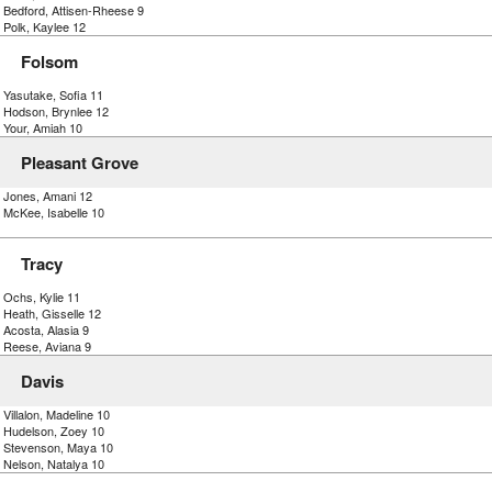
) Bedford, Attisen-Rheese 9
 Polk, Kaylee 12
Folsom
 Yasutake, Sofia 11
) Hodson, Brynlee 12
 Your, Amiah 10
Pleasant Grove
) Jones, Amani 12
 McKee, Isabelle 10
Tracy
 Ochs, Kylie 11
 Heath, Gisselle 12
 Acosta, Alasia 9
) Reese, Aviana 9
Davis
 Villalon, Madeline 10
) Hudelson, Zoey 10
) Stevenson, Maya 10
 Nelson, Natalya 10