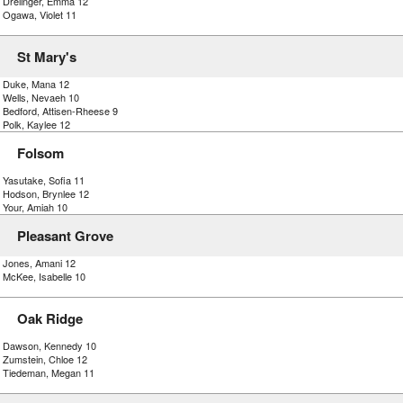
) Drelinger, Emma 12
 Ogawa, Violet 11
St Mary's
) Duke, Mana 12
) Wells, Nevaeh 10
) Bedford, Attisen-Rheese 9
 Polk, Kaylee 12
Folsom
 Yasutake, Sofia 11
) Hodson, Brynlee 12
 Your, Amiah 10
Pleasant Grove
) Jones, Amani 12
 McKee, Isabelle 10
Oak Ridge
) Dawson, Kennedy 10
) Zumstein, Chloe 12
) Tiedeman, Megan 11