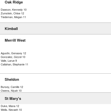
Oak Ridge
) Dawson, Kennedy 10
) Zumstein, Chloe 12
) Tiedeman, Megan 11
Kimball
Merrill West
) Agustin, Genasey 12
) Gonzalez, Gizzel 10
 Valle, Larue 9
 Callahan, Stephanie 11
Sheldon
 Bursey, Camille 12
) Owens, Niyah 10
St Mary's
) Duke, Mana 12
) Wells, Nevaeh 10