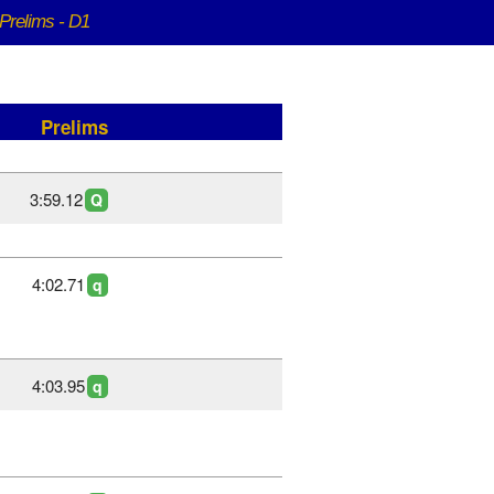
Prelims - D1
Prelims
3:59.12
Q
4:02.71
q
4:03.95
q