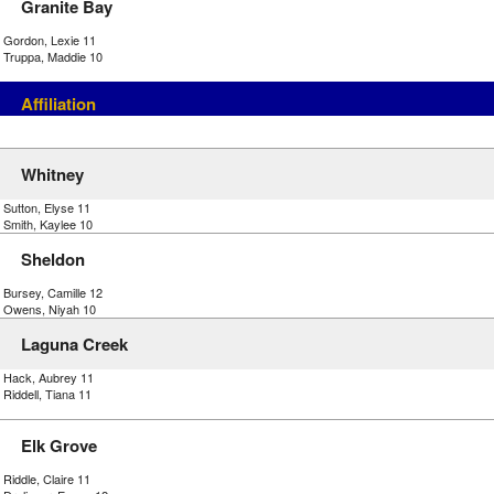
Granite Bay
) Gordon, Lexie 11
) Truppa, Maddie 10
Affiliation
Whitney
 Sutton, Elyse 11
 Smith, Kaylee 10
Sheldon
 Bursey, Camille 12
) Owens, Niyah 10
Laguna Creek
) Hack, Aubrey 11
 Riddell, Tiana 11
Elk Grove
 Riddle, Claire 11