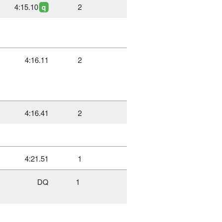
4:15.10
2
q
4:16.11
2
4:16.41
2
4:21.51
1
DQ
1