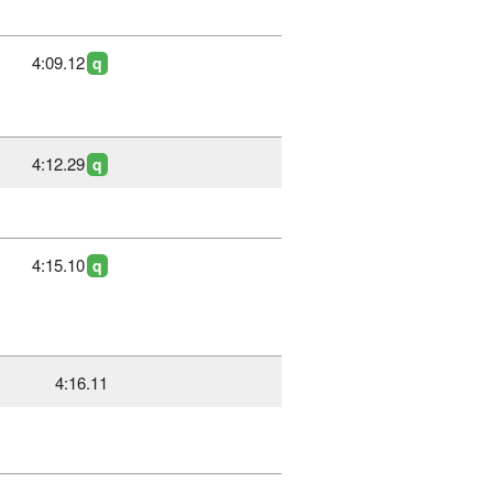
4:09.12
q
4:12.29
q
4:15.10
q
4:16.11