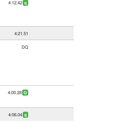
4:12.42
q
4:21.51
DQ
4:00.28
Q
4:06.04
q