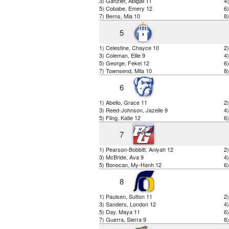
3) Ganzler, Abigail 11
4
5) Cobabe, Emery 12
6)
7) Berns, Mia 10
8)
5
1) Celestine, Chayce 10
2
3) Coleman, Ellie 9
4
5) George, Fekei 12
6
7) Townsend, Mila 10
8)
6
1) Abello, Grace 11
2)
3) Reed-Johnson, Jazelle 9
4
5) Fling, Katie 12
6)
7
1) Pearson-Bobbitt, Aniyah 12
2
3) McBride, Ava 9
4)
5) Bonocan, My-Hanh 12
6)
8
1) Paulsen, Sutton 11
2
3) Sanders, London 12
4
5) Day, Maya 11
6
7) Guerra, Sierra 9
8)