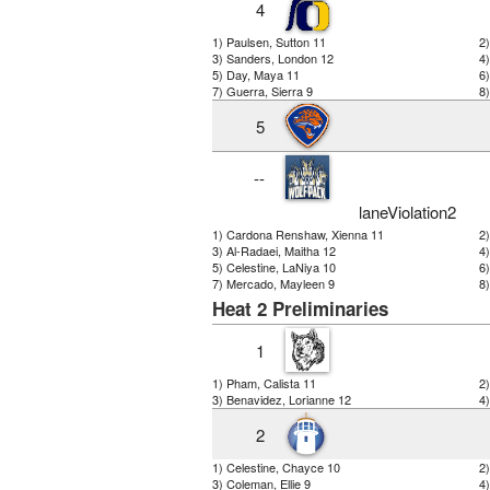
4
1) Paulsen, Sutton 11
2
3) Sanders, London 12
4
5) Day, Maya 11
6
7) Guerra, Sierra 9
8)
5
--
laneViolation2
1) Cardona Renshaw, Xienna 11
2
3) Al-Radaei, Maitha 12
4
5) Celestine, LaNiya 10
6)
7) Mercado, Mayleen 9
8)
Heat 2 Preliminaries
1
1) Pham, Calista 11
2)
3) Benavidez, Lorianne 12
4
2
1) Celestine, Chayce 10
2
3) Coleman, Ellie 9
4