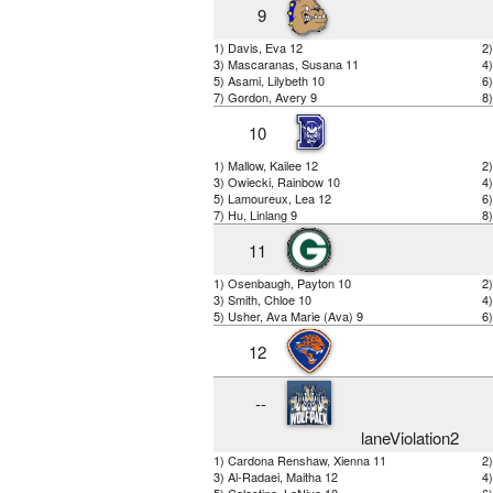
9
1) Davis, Eva 12
2)
3) Mascaranas, Susana 11
4)
5) Asami, Lilybeth 10
6)
7) Gordon, Avery 9
8
10
1) Mallow, Kailee 12
2)
3) Owiecki, Rainbow 10
4
5) Lamoureux, Lea 12
6
7) Hu, Linlang 9
8)
11
1) Osenbaugh, Payton 10
2
3) Smith, Chloe 10
4
5) Usher, Ava Marie (Ava) 9
6)
12
--
laneViolation2
1) Cardona Renshaw, Xienna 11
2
3) Al-Radaei, Maitha 12
4