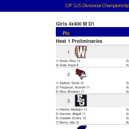
CIF SJS DivisionaI Championshi
Girls 4x400 M D1
Plc
Heat 1 Preliminaries
1
1) Souto, Nina 12
2)
3) Gold, Kayla 9
4)
2
1) Switzer, Sania 12
2
3) Ferguson, Azariah 11
4)
5) Rice, Brooklyn 11
6)
3
1) Painter, Madalyn 11
2)
3) Ganzler, Abigail 11
4
5) Cobabe, Emery 12
6)
7) Berns, Mia 10
8)