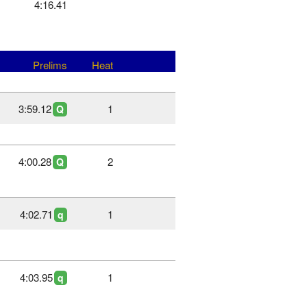
4:16.41
Prelims
Heat
3:59.12
1
Q
4:00.28
2
Q
4:02.71
1
q
4:03.95
1
q