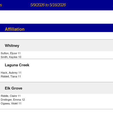
ps
5/9/2026 to 5/16/2026
Affiliation
Whitney
 Sutton, Elyse 11
 Smith, Kaylee 10
Laguna Creek
) Hack, Aubrey 11
 Riddell, Tiana 11
Elk Grove
 Riddle, Claire 11
) Drelinger, Emma 12
 Ogawa, Violet 11