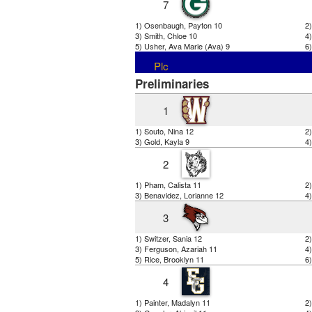
7
1) Osenbaugh, Payton 10
2
3) Smith, Chloe 10
4
5) Usher, Ava Marie (Ava) 9
6)
Plc
Preliminaries
1
1) Souto, Nina 12
2)
3) Gold, Kayla 9
4)
2
1) Pham, Calista 11
2)
3) Benavidez, Lorianne 12
4
3
1) Switzer, Sania 12
2
3) Ferguson, Azariah 11
4)
5) Rice, Brooklyn 11
6)
4
1) Painter, Madalyn 11
2)