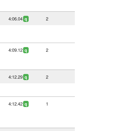
4:06.04
2
q
4:09.12
2
q
4:12.29
2
q
4:12.42
1
q