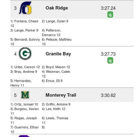
Oak Ridge
3
3:27.24
q
1) Fontana, Chase
2) Lange, Dylan 9
12
3) Lange, Parker 9
4) Patterson,
Demarco 12
5) Bernardi, Suhnny
6) Pelissie, Matthieu
10
10
Granite Bay
4
3:27.73
q
1) Uribe, Carson 12
2) Boyd, Mason 12
3) Bray, Andrew 9
4) Wiseman, Caleb
12
5) Hernandez,
6) Emus, Eli 9
Henry 11
Monterey Trail
5
3:30.62
1) Ortiz, Ismael 10
2) Griffin, Antoine 9
3) Burgess, Xavion
4) Lee, Keith 12
11
5) Regas, Joseph
6) Lewis, Thomas
11
11
7) Guerrero, Ethan
8)
10