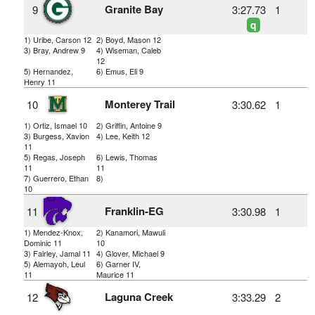
Granite Bay
9
3:27.73
1
q
1) Uribe, Carson 12
2) Boyd, Mason 12
3) Bray, Andrew 9
4) Wiseman, Caleb
12
5) Hernandez,
6) Emus, Eli 9
Henry 11
Monterey Trail
10
3:30.62
1
1) Ortiz, Ismael 10
2) Griffin, Antoine 9
3) Burgess, Xavion
4) Lee, Keith 12
11
5) Regas, Joseph
6) Lewis, Thomas
11
11
7) Guerrero, Ethan
8)
10
Franklin-EG
11
3:30.98
1
1) Mendez-Knox,
2) Kanamori, Mawuli
Dominic 11
10
3) Fairley, Jamal 11
4) Glover, Michael 9
5) Alemayoh, Leul
6) Garner IV,
11
Maurice 11
Laguna Creek
12
3:33.29
2