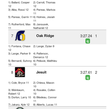
1) Ballard, Cooper
2) Carroll, Thomas
12
12
3) Alba, Rossi 12
4) Pareas, Markos
11
5) Pareas, Garrin 11
6) Holmes, Jesiah
11
7) Rutherford, Max
8) Janousek,
11
Nathaniel 12
Oak Ridge
7
3:27.24
1
q
1) Fontana, Chase
2) Lange, Dylan 9
12
3) Lange, Parker 9
4) Patterson,
Demarco 12
5) Bernardi, Suhnny
6) Pelissie, Matthieu
10
10
Jesuit
8
3:27.61
2
q
1) Cole, Bryce 11
2) Chiesa, Mason
10
3) Weinbaum,
4) Rosales, Colten
Robert 12
10
5) Dorton, Larry 10
6) Bilodeau, Connor
11
7) Jakary, Kyle 12
8) Alberts, Lucas 11