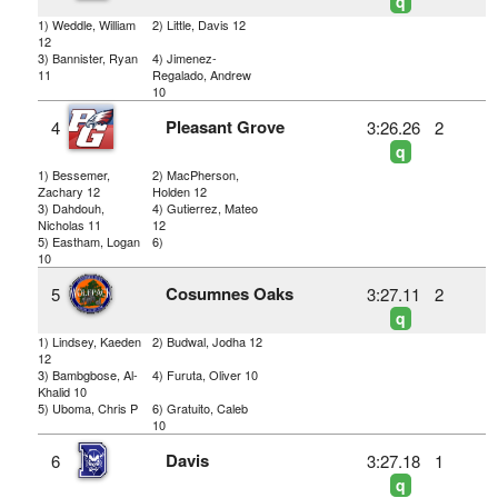
q
1) Weddle, William
2) Little, Davis 12
12
3) Bannister, Ryan
4) Jimenez-
11
Regalado, Andrew
10
Pleasant Grove
4
3:26.26
2
q
1) Bessemer,
2) MacPherson,
Zachary 12
Holden 12
3) Dahdouh,
4) Gutierrez, Mateo
Nicholas 11
12
5) Eastham, Logan
6)
10
Cosumnes Oaks
5
3:27.11
2
q
1) Lindsey, Kaeden
2) Budwal, Jodha 12
12
3) Bambgbose, Al-
4) Furuta, Oliver 10
Khalid 10
5) Uboma, Chris P
6) Gratuito, Caleb
10
Davis
6
3:27.18
1
q