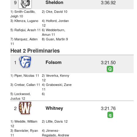
Sheldon
9
3:36.92
1) Smith-Castillo,
2) Oke, David 10
Jeigh 10
3) Kitenza, Lugano
4) Holford, Jordan
12
5) Rafiqiui, Arash 11
6) Wedderburn,
Amun 11
7) Marquez, Aiden
8) Guan, Martin 9
11
Heat 2 Preliminaries
Folsom
1
3:21.50
Q
1) Piper, Nicolas 11
2) Veverka, Kenny
12
3) Crebar, Callan 11
4) Grabowski, Zane
11
5) Lockwood,
6)
Justus 12
Whitney
2
3:21.76
q
1) Weddle, William
2) Little, Davis 12
12
3) Bannister, Ryan
4) Jimenez-
11
Regalado, Andrew