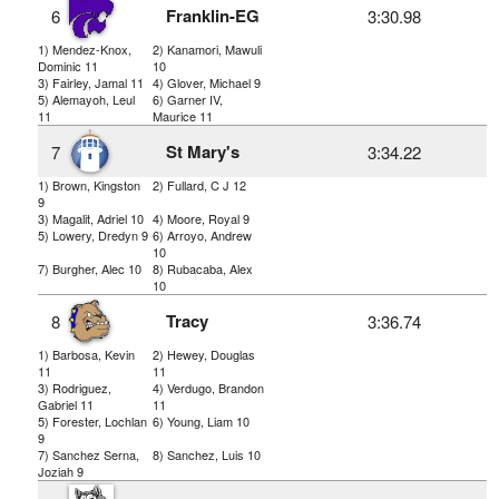
Franklin-EG
6
3:30.98
1) Mendez-Knox,
2) Kanamori, Mawuli
Dominic 11
10
3) Fairley, Jamal 11
4) Glover, Michael 9
5) Alemayoh, Leul
6) Garner IV,
11
Maurice 11
St Mary's
7
3:34.22
1) Brown, Kingston
2) Fullard, C J 12
9
3) Magalit, Adriel 10
4) Moore, Royal 9
5) Lowery, Dredyn 9
6) Arroyo, Andrew
10
7) Burgher, Alec 10
8) Rubacaba, Alex
10
Tracy
8
3:36.74
1) Barbosa, Kevin
2) Hewey, Douglas
11
11
3) Rodriguez,
4) Verdugo, Brandon
Gabriel 11
11
5) Forester, Lochlan
6) Young, Liam 10
9
7) Sanchez Serna,
8) Sanchez, Luis 10
Joziah 9