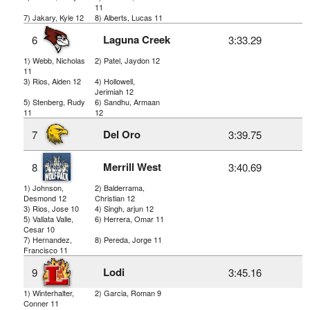
11
7) Jakary, Kyle 12
8) Alberts, Lucas 11
Laguna Creek
6
3:33.29
1) Webb, Nicholas
2) Patel, Jaydon 12
11
3) Rios, Aiden 12
4) Hollowell,
Jerimiah 12
5) Stenberg, Rudy
6) Sandhu, Armaan
11
12
Del Oro
7
3:39.75
Merrill West
8
3:40.69
1) Johnson,
2) Balderrama,
Desmond 12
Christian 12
3) Rios, Jose 10
4) Singh, arjun 12
5) Vallata Valle,
6) Herrera, Omar 11
Cesar 10
7) Hernandez,
8) Pereda, Jorge 11
Francisco 11
Lodi
9
3:45.16
1) Winterhalter,
2) Garcia, Roman 9
Conner 11