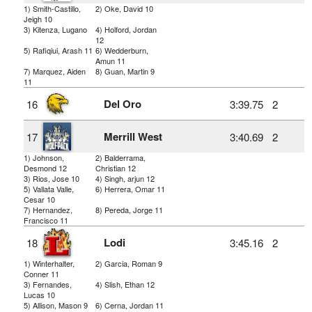
1) Smith-Castillo,
2) Oke, David 10
Jeigh 10
3) Kitenza, Lugano
4) Holford, Jordan
12
5) Rafiqiui, Arash 11
6) Wedderburn,
Amun 11
7) Marquez, Aiden
8) Guan, Martin 9
11
Del Oro
16
3:39.75
2
Merrill West
17
3:40.69
2
1) Johnson,
2) Balderrama,
Desmond 12
Christian 12
3) Rios, Jose 10
4) Singh, arjun 12
5) Vallata Valle,
6) Herrera, Omar 11
Cesar 10
7) Hernandez,
8) Pereda, Jorge 11
Francisco 11
Lodi
18
3:45.16
2
1) Winterhalter,
2) Garcia, Roman 9
Conner 11
3) Fernandes,
4) Slish, Ethan 12
Lucas 10
5) Allison, Mason 9
6) Cerna, Jordan 11