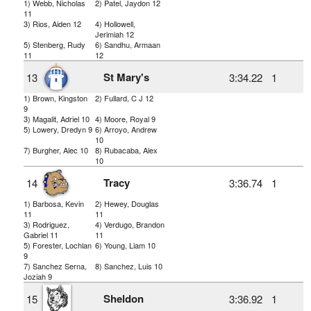
1) Webb, Nicholas
2) Patel, Jaydon 12
11
3) Rios, Aiden 12
4) Hollowell,
Jerimiah 12
5) Stenberg, Rudy
6) Sandhu, Armaan
11
12
St Mary's
13
3:34.22
1
1) Brown, Kingston
2) Fullard, C J 12
9
3) Magalit, Adriel 10
4) Moore, Royal 9
5) Lowery, Dredyn 9
6) Arroyo, Andrew
10
7) Burgher, Alec 10
8) Rubacaba, Alex
10
Tracy
14
3:36.74
1
1) Barbosa, Kevin
2) Hewey, Douglas
11
11
3) Rodriguez,
4) Verdugo, Brandon
Gabriel 11
11
5) Forester, Lochlan
6) Young, Liam 10
9
7) Sanchez Serna,
8) Sanchez, Luis 10
Joziah 9
Sheldon
15
3:36.92
1