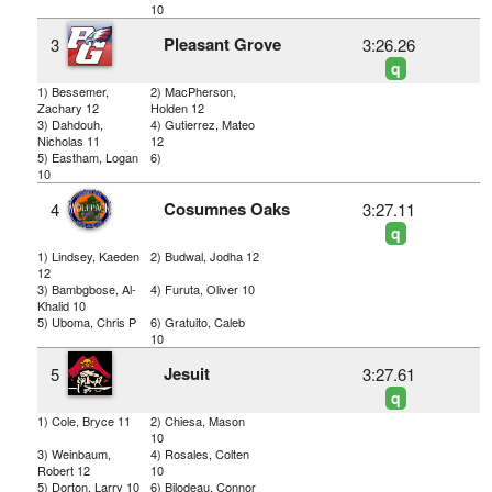
10
Pleasant Grove
3
3:26.26
q
1) Bessemer,
2) MacPherson,
Zachary 12
Holden 12
3) Dahdouh,
4) Gutierrez, Mateo
Nicholas 11
12
5) Eastham, Logan
6)
10
Cosumnes Oaks
4
3:27.11
q
1) Lindsey, Kaeden
2) Budwal, Jodha 12
12
3) Bambgbose, Al-
4) Furuta, Oliver 10
Khalid 10
5) Uboma, Chris P
6) Gratuito, Caleb
10
Jesuit
5
3:27.61
q
1) Cole, Bryce 11
2) Chiesa, Mason
10
3) Weinbaum,
4) Rosales, Colten
Robert 12
10
5) Dorton, Larry 10
6) Bilodeau, Connor