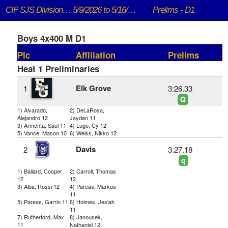
CIF SJS DivisionaI Championships
5/9/2026 to 5/16/2026
Prelims - D1
Boys 4x400 M D1
Plc
Affiliation
Prelims
Heat 1 Preliminaries
Elk Grove
1
3:26.33
Q
1) Alvarado,
2) DeLaRosa,
Alejandro 12
Jayden 11
3) Armenta, Saul 11
4) Lugo, Cy 12
5) Vance, Mason 10
6) Weiss, Nikko 12
Davis
2
3:27.18
q
1) Ballard, Cooper
2) Carroll, Thomas
12
12
3) Alba, Rossi 12
4) Pareas, Markos
11
5) Pareas, Garrin 11
6) Holmes, Jesiah
11
7) Rutherford, Max
8) Janousek,
11
Nathaniel 12