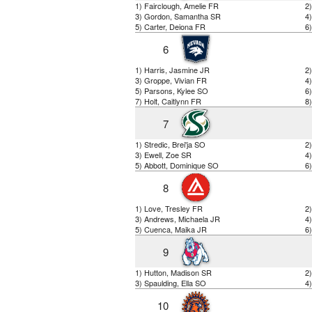
1) Fairclough, Amelie FR
2
3) Gordon, Samantha SR
4
5) Carter, Deiona FR
6)
6
1) Harris, Jasmine JR
2
3) Groppe, Vivian FR
4
5) Parsons, Kylee SO
6
7) Holt, Caitlynn FR
8
7
1) Stredic, Brei'ja SO
2)
3) Ewell, Zoe SR
4
5) Abbott, Dominique SO
6)
8
1) Love, Tresley FR
2
3) Andrews, Michaela JR
4
5) Cuenca, Maika JR
6
9
1) Hutton, Madison SR
2)
3) Spaulding, Ella SO
4
10