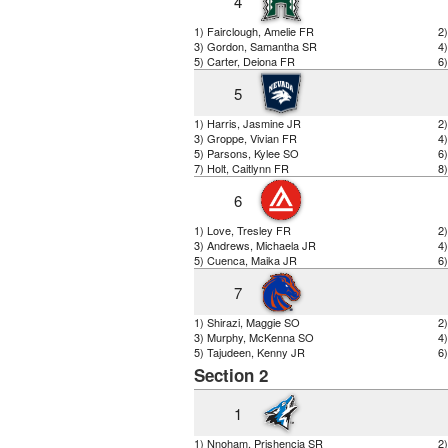
4
1) Fairclough, Amelie FR
2
3) Gordon, Samantha SR
4
5) Carter, Deiona FR
6)
5
1) Harris, Jasmine JR
2
3) Groppe, Vivian FR
4
5) Parsons, Kylee SO
6
7) Holt, Caitlynn FR
8
6
1) Love, Tresley FR
2
3) Andrews, Michaela JR
4
5) Cuenca, Maika JR
6
7
1) Shirazi, Maggie SO
2)
3) Murphy, McKenna SO
4
5) Tajudeen, Kenny JR
6)
Section 2
1
1) Nnoham, Prishencia SR
2