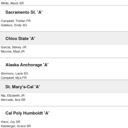
 White, Alexis SR
Sacramento St. 'A'
 Campbell, Tristian FR
) Giddens, Emily SO
Chico State 'A'
) Garcia, Sidney JR
) Monroe, Madi JR
Alaska Anchorage 'A'
) Simmons, Lacie SO
) Campbell, Mya FR
St. Mary's-Cal 'A'
 Nip, Elizabeth JR
) Mercado, Ana SR
Cal Poly Humboldt 'A'
) Hano, Joy SR
) Kasberger, Grace SR