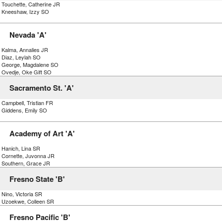
) Touchette, Catherine JR
) Kneeshaw, Izzy SO
Nevada 'A'
) Kalma, Annalies JR
) Diaz, Leylah SO
) George, Magdalene SO
) Ovedje, Oke Gift SO
Sacramento St. 'A'
 Campbell, Tristian FR
) Giddens, Emily SO
Academy of Art 'A'
) Hanich, Lina SR
) Cornette, Juvonna JR
) Southern, Grace JR
Fresno State 'B'
 Nino, Victoria SR
) Uzoekwe, Colleen SR
Fresno Pacific 'B'