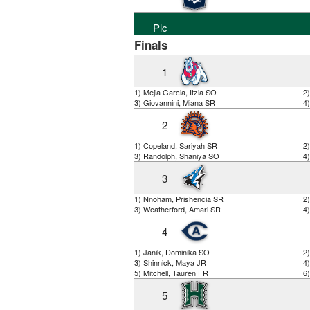
Plc
Finals
1
1) Mejia Garcia, Itzia SO
2
3) Giovannini, Miana SR
4
2
1) Copeland, Sariyah SR
2
3) Randolph, Shaniya SO
4)
3
1) Nnoham, Prishencia SR
2
3) Weatherford, Amari SR
4)
4
1) Janik, Dominika SO
2)
3) Shinnick, Maya JR
4)
5) Mitchell, Tauren FR
6)
5