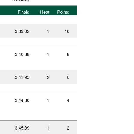
Finals
Heat
Points
3:39.02
1
10
3:40.88
1
8
3:41.95
2
6
3:44.80
1
4
3:45.39
1
2