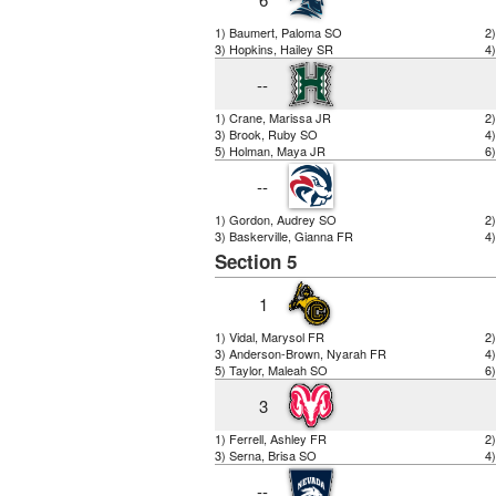
1) Baumert, Paloma SO
2)
3) Hopkins, Hailey SR
4
--
1) Crane, Marissa JR
2
3) Brook, Ruby SO
4
5) Holman, Maya JR
6)
--
1) Gordon, Audrey SO
2
3) Baskerville, Gianna FR
4)
Section 5
1
1) Vidal, Marysol FR
2
3) Anderson-Brown, Nyarah FR
4
5) Taylor, Maleah SO
6)
3
1) Ferrell, Ashley FR
2
3) Serna, Brisa SO
4)
--