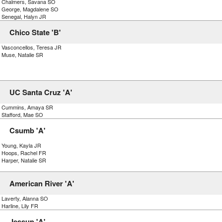
) Chalmers, Savana SO
) George, Magdalene SO
) Senegal, Halyn JR
Chico State 'B'
) Vasconcellos, Teresa JR
) Muse, Natalie SR
UC Santa Cruz 'A'
) Cummins, Amaya SR
) Stafford, Mae SO
Csumb 'A'
) Young, Kayla JR
) Hoops, Rachel FR
 Harper, Natalie SR
American River 'A'
) Laverty, Alanna SO
 Harline, Lily FR
Jessup 'A'