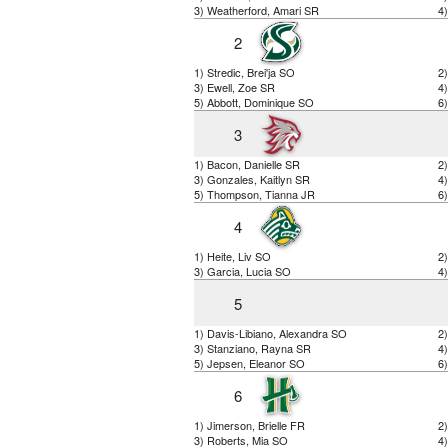
3) Weatherford, Amari SR
4)
2
1) Stredic, Brei'ja SO
2)
3) Ewell, Zoe SR
4
5) Abbott, Dominique SO
6)
3
1) Bacon, Danielle SR
2
3) Gonzales, Kaitlyn SR
4
5) Thompson, Tianna JR
6)
4
1) Heite, Liv SO
2
3) Garcia, Lucia SO
4
5
1) Davis-Libiano, Alexandra SO
2)
3) Stanziano, Rayna SR
4
5) Jepsen, Eleanor SO
6)
6
1) Jimerson, Brielle FR
2
3) Roberts, Mia SO
4