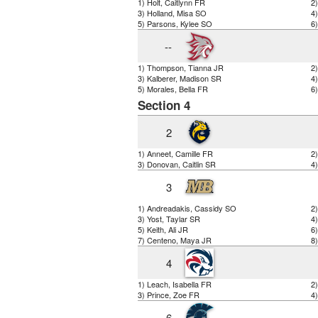
1) Holt, Caitlynn FR
2
3) Holland, Misa SO
4
5) Parsons, Kylee SO
6
--
1) Thompson, Tianna JR
2
3) Kalberer, Madison SR
4
5) Morales, Bella FR
6)
Section 4
2
1) Anneet, Camille FR
2
3) Donovan, Caitlin SR
4
3
1) Andreadakis, Cassidy SO
2
3) Yost, Taylar SR
4
5) Keith, Ali JR
6)
7) Centeno, Maya JR
8)
4
1) Leach, Isabella FR
2
3) Prince, Zoe FR
4)
6