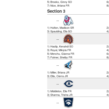
5) Brooks, Ginny SO
6
7) Nice, Artana FR
8)
Section 3
--
1) Hutton, Madison SR
2)
3) Spaulding, Ella SO
4
--
1) Haslip, Kenahdi SO
2
3) Royal, Mikiyla FR
4
5) Menchu, Gianna FR
6)
7) Folmer, Shelby FR
8)
--
1) Miller, Briana JR
2)
3) Ellis, Cierra JR
4)
--
1) Middleton, Elle FR
2
3) Sharma, Trisha JR
4)
--