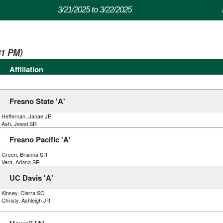
3/21/2025 to 3/22/2025
31 PM)
Affiliation
Fresno State 'A'
) Heffernan, Janae JR
) Ash, Jewel SR
Fresno Pacific 'A'
) Green, Brianna SR
 Vera, Ariana SR
UC Davis 'A'
 Kinsey, Cierra SO
 Christy, Ashleigh JR