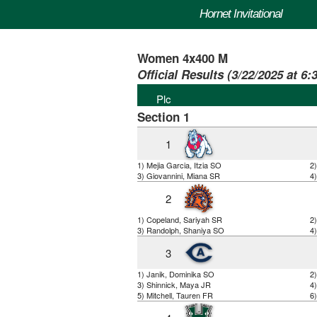
Hornet Invitational
Women 4x400 M
Official Results (3/22/2025 at 6:
Plc
Section 1
1
1) Mejia Garcia, Itzia SO
2
3) Giovannini, Miana SR
4
2
1) Copeland, Sariyah SR
2
3) Randolph, Shaniya SO
4)
3
1) Janik, Dominika SO
2)
3) Shinnick, Maya JR
4)
5) Mitchell, Tauren FR
6)