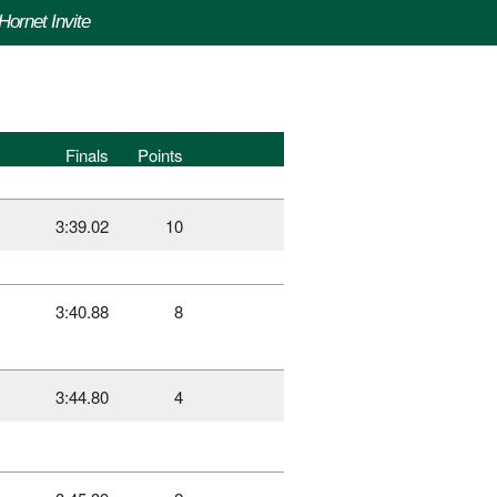
Hornet Invite
Finals
Points
3:39.02
10
3:40.88
8
3:44.80
4