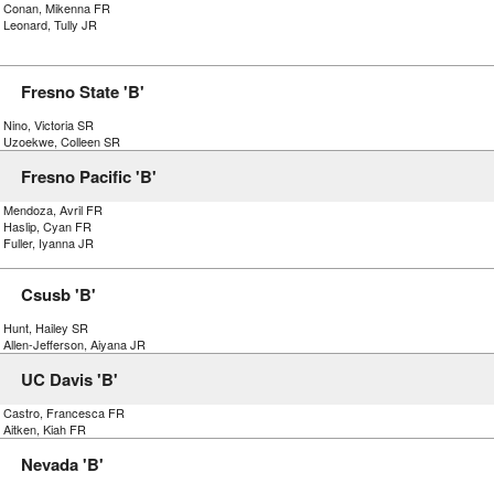
) Conan, Mikenna FR
 Leonard, Tully JR
Fresno State 'B'
 Nino, Victoria SR
) Uzoekwe, Colleen SR
Fresno Pacific 'B'
) Mendoza, Avril FR
) Haslip, Cyan FR
 Fuller, Iyanna JR
Csusb 'B'
 Hunt, Hailey SR
 Allen-Jefferson, Aiyana JR
UC Davis 'B'
) Castro, Francesca FR
 Aitken, Kiah FR
Nevada 'B'