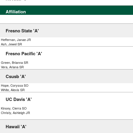
Affiliation
Fresno State 'A'
) Heffernan, Janae JR
) Ash, Jewel SR
Fresno Pacific 'A'
) Green, Brianna SR
 Vera, Ariana SR
Csusb 'A'
) Hope, Coryssa SO
 White, Alexis SR
UC Davis 'A'
 Kinsey, Cierra SO
 Christy, Ashleigh JR
Hawaii 'A'