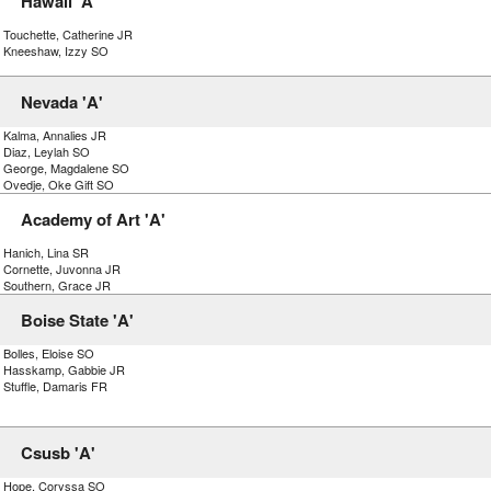
Hawaii 'A'
) Touchette, Catherine JR
) Kneeshaw, Izzy SO
Nevada 'A'
) Kalma, Annalies JR
) Diaz, Leylah SO
) George, Magdalene SO
) Ovedje, Oke Gift SO
Academy of Art 'A'
) Hanich, Lina SR
) Cornette, Juvonna JR
) Southern, Grace JR
Boise State 'A'
 Bolles, Eloise SO
) Hasskamp, Gabbie JR
 Stuffle, Damaris FR
Csusb 'A'
) Hope, Coryssa SO